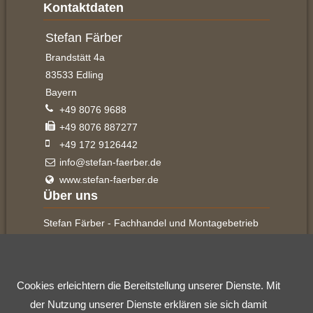
Kontaktdaten
Stefan
Stefan Färber
Färber
Brandstätt 4a
83533
Edling
Bayern
pref
+49 8076 9688
fax
+49 8076 887277
cell
+49 172 9126442
info@stefan-faerber.de
www.stefan-faerber.de
Über uns
Stefan Färber - Fachhandel und Montagebetrieb
für Fenster, Türen, Parkett- und Laminatböden.
Cookies erleichtern die Bereitstellung unserer Dienste. Mit
Quicklinks
der Nutzung unserer Dienste erklären sie sich damit