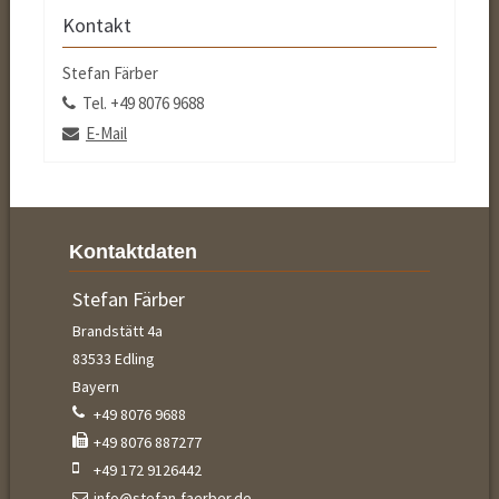
Kontakt
Stefan Färber
Tel.
+49 8076 9688
E-Mail
Kontaktdaten
Stefan
Stefan Färber
Färber
Brandstätt 4a
83533
Edling
Bayern
pref
+49 8076 9688
fax
+49 8076 887277
cell
+49 172 9126442
info@stefan-faerber.de